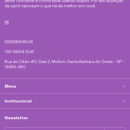
sentir confiante e confortável usando biquíni. Por isso as peças
da zarrô valorizam o que há de melhor em você.
5519989141041
(19) 98914-1041
Rua do Césio 410, Sala 2, Mollom, Santa Barbara do Oeste - SP -
13456-450
Menu
Institucional
Newsletter