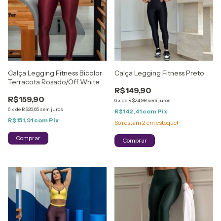
Calça Legging Fitness Bicolor
Calça Legging Fitness Preto
Terracota Rosado/Off White
R$149,90
R$159,90
6
x
de
R$24,98
sem juros
6
x
de
R$26,65
sem juros
R$142,41
com
Pix
R$151,91
com
Pix
Só restam
2
em estoque!
Comprar
Comprar