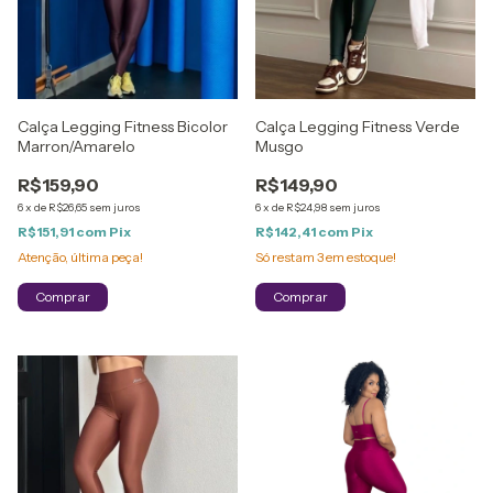
Calça Legging Fitness Bicolor
Calça Legging Fitness Verde
Marron/Amarelo
Musgo
R$159,90
R$149,90
6
x
de
R$26,65
sem juros
6
x
de
R$24,98
sem juros
R$151,91
com
Pix
R$142,41
com
Pix
Atenção, última peça!
Só restam
3
em estoque!
Comprar
Comprar