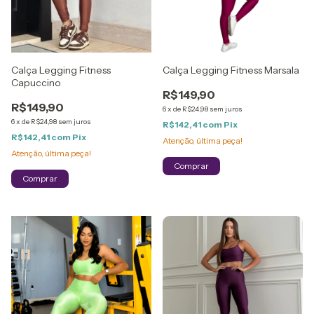
Calça Legging Fitness
Calça Legging Fitness Marsala
Capuccino
R$149,90
R$149,90
6
x
de
R$24,98
sem juros
6
x
de
R$24,98
sem juros
R$142,41
com
Pix
R$142,41
com
Pix
Atenção, última peça!
Atenção, última peça!
Comprar
Comprar