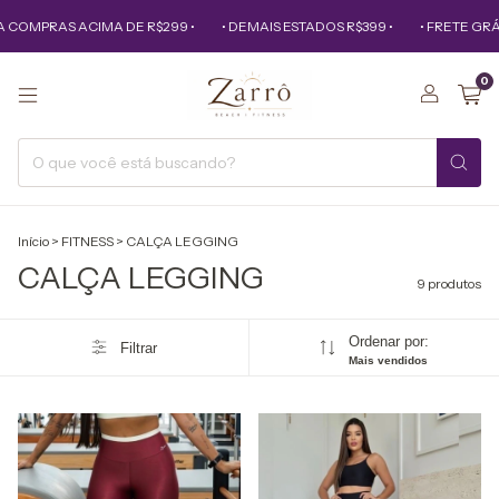
COMPRAS ACIMA DE R$299 •
• DEMAIS ESTADOS R$399 •
• FRETE GRÁTI
0
Início
>
FITNESS
>
CALÇA LEGGING
CALÇA LEGGING
9 produtos
Ordenar por:
Filtrar
Mais vendidos