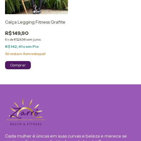
Calça Legging Fitness Grafite
R$149,90
6
x
de
R$24,98
sem juros
R$142,41
com
Pix
Só restam
4
em estoque!
Comprar
Cada mulher é únicas em suas curvas e beleza e merece se