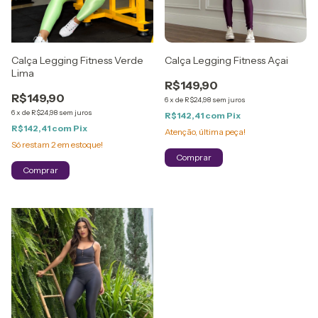
Calça Legging Fitness Verde
Calça Legging Fitness Açai
Lima
R$149,90
R$149,90
6
x
de
R$24,98
sem juros
6
x
de
R$24,98
sem juros
R$142,41
com
Pix
R$142,41
com
Pix
Atenção, última peça!
Só restam
2
em estoque!
Comprar
Comprar