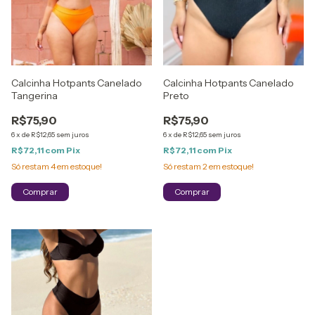
Calcinha Hotpants Canelado
Calcinha Hotpants Canelado
Tangerina
Preto
R$75,90
R$75,90
6
x
de
R$12,65
sem juros
6
x
de
R$12,65
sem juros
R$72,11
com
Pix
R$72,11
com
Pix
Só restam
4
em estoque!
Só restam
2
em estoque!
Comprar
Comprar