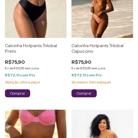
Calcinha Hotpants Trilobal
Calcinha Hotpants Trilobal
Preto
Capuccino
R$75,90
R$75,90
6
x
de
R$12,65
sem juros
6
x
de
R$12,65
sem juros
R$72,11
com
Pix
R$72,11
com
Pix
Atenção, última peça!
Só restam
3
em estoque!
Comprar
Comprar