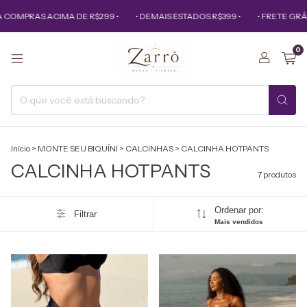
COMPRAS ACIMA DE R$299 •
• DEMAIS ESTADOS R$399 •
• FRETE GRÁTI
0
Início
>
MONTE SEU BIQUÍNI
>
CALCINHAS
>
CALCINHA HOTPANTS
CALCINHA HOTPANTS
7 produtos
Ordenar por:
Filtrar
Mais vendidos