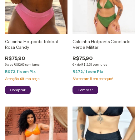
Calcinha Hotpants Trilobal
Calcinha Hotpants Canelado
Rosa Candy
Verde Militar
R$75,90
R$75,90
6
x
de
R$12,65
sem juros
6
x
de
R$12,65
sem juros
R$72,11
com
Pix
R$72,11
com
Pix
Atenção, última peça!
Só restam
5
em estoque!
Comprar
Comprar