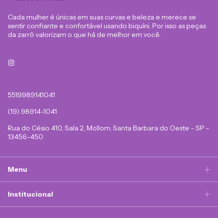
Cada mulher é únicas em suas curvas e beleza e merece se
sentir confiante e confortável usando biquíni. Por isso as peças
da zarrô valorizam o que há de melhor em você.
5519989141041
(19) 98914-1041
Rua do Césio 410, Sala 2, Mollom, Santa Barbara do Oeste - SP -
13456-450
Menu
Institucional