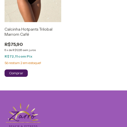
Calcinha Hotpants Trilobal
Marrom Café
R$75,90
6
x
de
R$12,65
sem juros
R$72,11
com
Pix
Só restam
2
em estoque!
Comprar