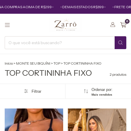
NA COMPRAS ACIMA DE R$299 •
• DEMAIS ESTADOS R$399 •
• FRETE GR
0
Início
>
MONTE SEU BIQUÍNI
>
TOP
>
TOP CORTININHA FIXO
TOP CORTININHA FIXO
2 produtos
Ordenar por:
Filtrar
Mais vendidos