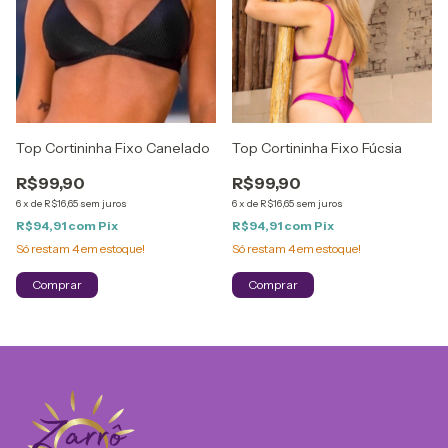
Top Cortininha Fixo Canelado
Top Cortininha Fixo Fúcsia
R$99,90
R$99,90
6
x
de
R$16,65
sem juros
6
x
de
R$16,65
sem juros
R$94,91
com
Pix
R$94,91
com
Pix
Só restam
4
em estoque!
Só restam
4
em estoque!
Comprar
Comprar