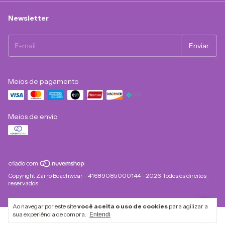
Newsletter
Meios de pagamento
Meios de envio
Copyright Zarro Beachwear - 41689085000144 - 2026. Todos os direitos
reservados.
Ao navegar por este site
você aceita o uso de cookies
para agilizar a
sua experiência de compra.
Entendi
Desenvolvido com tecnologia, criatividade e
💚
pela
WeDo!