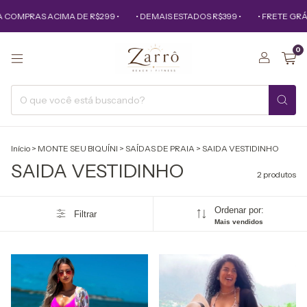
 COMPRAS ACIMA DE R$299 •
• DEMAIS ESTADOS R$399 •
• FRETE GRÁ
0
Início
>
MONTE SEU BIQUÍNI
>
SAÍDAS DE PRAIA
>
SAIDA VESTIDINHO
SAIDA VESTIDINHO
2 produtos
Ordenar por:
Filtrar
Mais vendidos