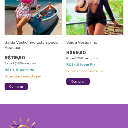
Saída Vestidinho Estampado
Saída Vestidinho
Abacaxi
R$99,90
R$119,90
6
x
de
R$16,65
sem juros
6
x
de
R$19,98
sem juros
R$94,91
com
Pix
R$113,91
com
Pix
Só restam
2
em estoque!
Só restam
2
em estoque!
Comprar
Comprar