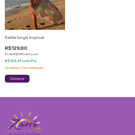
Saída longa tropical
R$129,90
6
x
de
R$21,65
sem juros
R$123,41
com
Pix
Só restam
3
em estoque!