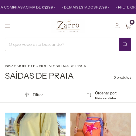
A COMPRAS ACIMA DE R$299 •
• DEMAIS ESTADOS R$399 •
• FRETE GRÁ
0
Início
>
MONTE SEU BIQUÍNI
>
SAÍDAS DE PRAIA
SAÍDAS DE PRAIA
5 produtos
Ordenar por:
Filtrar
Mais vendidos