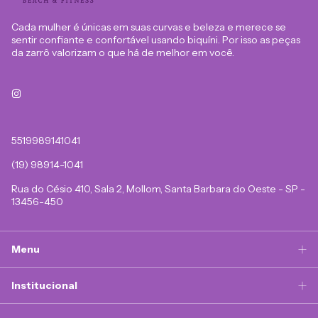
Cada mulher é únicas em suas curvas e beleza e merece se
sentir confiante e confortável usando biquíni. Por isso as peças
da zarrô valorizam o que há de melhor em você.
5519989141041
(19) 98914-1041
Rua do Césio 410, Sala 2, Mollom, Santa Barbara do Oeste - SP -
13456-450
Menu
Institucional