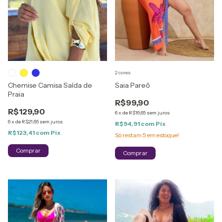
2 cores
Chemise Camisa Saída de
Saia Pareô
Praia
R$99,90
R$129,90
6
x
de
R$16,65
sem juros
6
x
de
R$21,65
sem juros
R$94,91
com
Pix
R$123,41
com
Pix
Só restam
5
em estoque!
Comprar
Comprar