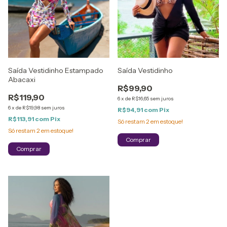
Saída Vestidinho Estampado
Saída Vestidinho
Abacaxi
R$99,90
R$119,90
6
x
de
R$16,65
sem juros
6
x
de
R$19,98
sem juros
R$94,91
com
Pix
R$113,91
com
Pix
Só restam
2
em estoque!
Só restam
2
em estoque!
Comprar
Comprar